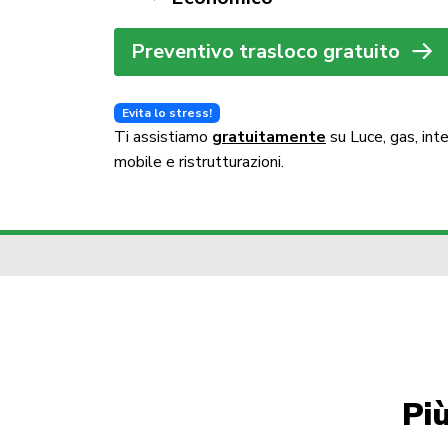
Preventivo trasloco gratuito
Evita lo stress!
Ti assistiamo
gratuitamente
su Luce, gas, int
mobile e ristrutturazioni.
Pi